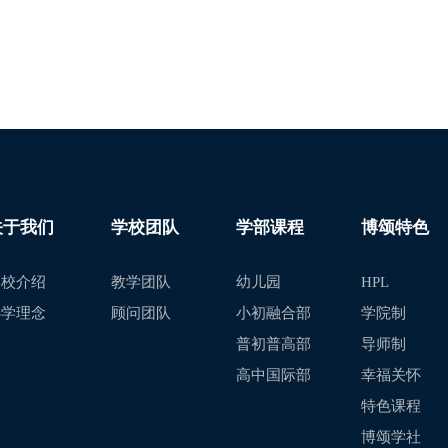
关于我们
学校团队
学部课程
博颂特色
学校介绍
教学团队
幼儿园
HPL
办学理念
顾问团队
小初融合部
学院制
普初普高部
导师制
高中国际部
幸福关怀
特色课程
博颂学社