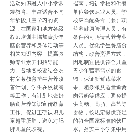
活动知识融入中小学常
指南，培训学校和供餐
规教育。丰富适合不同
单位餐饮从业人员。学
年龄段儿童学习的资
校应当配备专（兼）职
源，在国家和地方各级
营养健康管理人员，有
教师培训中增加青少年
条件的可聘请营养专业
膳食营养和身体活动等
人员。优化学生餐膳食
相关知识内容，提高教
结构，改善烹调方式，
师专业素养和指导能
因地制宜提供符合儿童
力。各地各校要结合农
青少年营养需求的食
村义务教育学生营养改
物，保证新鲜蔬菜水
善计划、学生在校就餐
果、粗杂粮及适量鱼禽
等工作，有计划地做好
肉蛋奶等供应，避免提
膳食营养知识宣传教育
供高糖、高脂、高盐等
工作。促进正确认识儿
食物，按规定提供充足
童超重肥胖，避免对肥
的符合国家标准的饮用
胖儿童的歧视。
水。落实中小学集中用