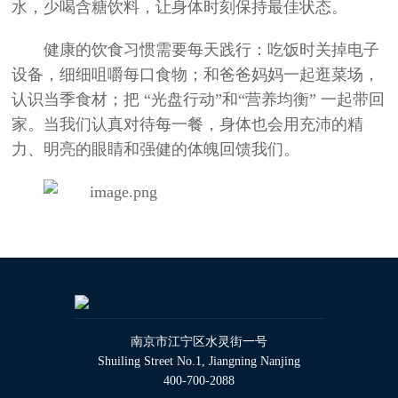
水，少喝含糖饮料，让身体时刻保持最佳状态。
健康的饮食习惯需要每天践行：吃饭时关掉电子
设备，细细咀嚼每口食物；和爸爸妈妈一起逛菜场，
认识当季食材；把 “光盘行动”和“营养均衡” 一起带回
家。当我们认真对待每一餐，身体也会用充沛的精
力、明亮的眼睛和强健的体魄回馈我们。
南京市江宁区水灵街一号
Shuiling Street No.1, Jiangning Nanjing
400-700-2088