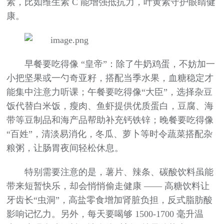
素，比如维生素 C 能增强抵抗力，叶黄素守护眼睛健
康。
早餐要吃得像 “皇帝”：除了牛奶鸡蛋，不妨加一
小把坚果或一勺奇亚籽，搭配当季水果，血糖稳定才
能集中注意力听课；午餐要吃得像“大臣”，选择杂豆
饭代替白米饭，瘦肉、鱼虾提供优质蛋白，豆腐、海
带等豆制品和海产品帮助补充钙铁锌；晚餐要吃得像
“百姓”，清淡易消化，冬瓜、萝卜等时令蔬菜搭配杂
粮粥，让肠胃夜间轻松休息。
特别需要注意的是，薯片、辣条、碳酸饮料虽能
带来短暂快乐，却会悄悄偷走健康 —— 高糖饮料让
牙齿长“虫洞”，高盐零食增加肾脏负担，反式脂肪酸
影响记忆力。另外，每天要喝够 1500-1700 毫升温