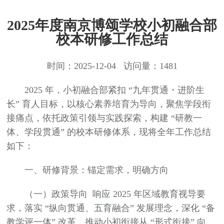
2025年度南京博颂学校小初融合部
校本研修工作总结
时间：2025-12-04 访问量：1481
2025 年，小初融合部紧扣 “九年贯通・进阶生
长” 育人目标，以核心素养培育为导向，聚焦学段衔
接痛点，依托政策引领与实践探索，构建 “研教一
体、学段贯通” 的校本研修体系，现将全年工作总结
如下：
一、研修背景：锚定需求，明确方向
（一）政策导向 响应 2025 年区域教育视导要
求，落实 “纵向贯通、五育融合” 发展理念，深化 “备
教学评一体” 改革，推动小初衔接从 “形式衔接” 向