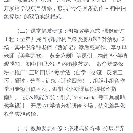
源。 项目式学习设计：围绕 “校园文化升级” 主题，
开展跨学段项目研修，形成 “小学具象创作 + 初中抽
象提炼” 的双阶实施模式。
（二）课堂提质研修：创新教学范式 课例研讨
工程：全年开展 “同课异构”“跨段接力课” 等活动 12
场，其中倪希翀老师《西游记》读后感写作、李冬烨
老师《美学之旅 — 黄金分割》等课例，构建 “小学直
观感知 + 初中推理论证” 的衔接范式。 教学策略深
耕：推广 “三环四步” 教学法（自学 - 交流 - 反馈三
环，研讨 - 分享 - 训练 - 迁移四步），组织小组合作
学习专项研修 4 次，编制《小初课堂衔接操作指
南》。 技术赋能实践：引入 “deepseek” 等工具辅助
教学设计，开展 AI 学情分析研修 3 场，优化差异化
教学实施路径。
（三）教师发展研修：搭建成长阶梯 分层培养